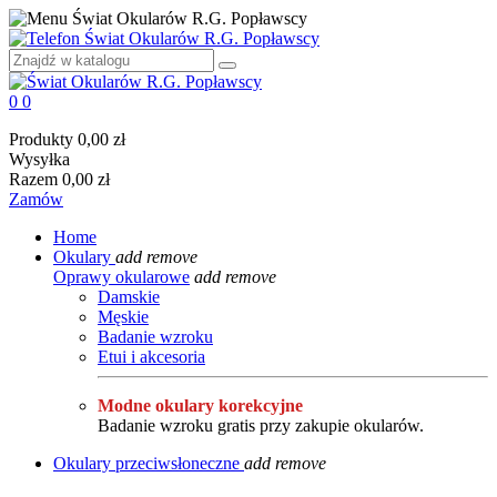
0
0
Produkty
0,00 zł
Wysyłka
Razem
0,00 zł
Zamów
Home
Okulary
add
remove
Oprawy okularowe
add
remove
Damskie
Męskie
Badanie wzroku
Etui i akcesoria
Modne okulary korekcyjne
Badanie wzroku gratis przy zakupie okularów.
Okulary przeciwsłoneczne
add
remove