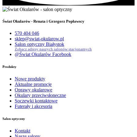
Świat Okularów - Renata i Grzegorz Popławscy
570 404 046
sklep@swiat-okularow.pl
Salon optyczny Białystok
Zobacz adresy naszych salonów stacjonarnych
@Świat Okularów Facebook
Produkty
Nowe produkty
Aktualne promocje
Oprawy okularowe
Okulary przeciwsłoneczne
Soczewki kontaktowe
Futerały i akcesoria
Salon optyczny
Kontakt
Nasze salony