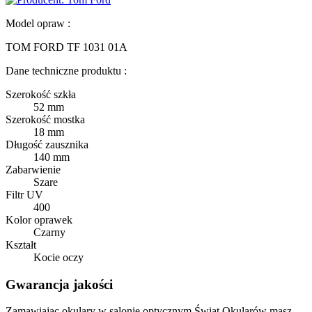
Model opraw :
TOM FORD TF 1031 01A
Dane techniczne produktu :
Szerokość szkła
52 mm
Szerokość mostka
18 mm
Długość zausznika
140 mm
Zabarwienie
Szare
Filtr UV
400
Kolor oprawek
Czarny
Kształt
Kocie oczy
Gwarancja jakości
Zamawiając okulary w salonie optycznym Świat Okularów masz