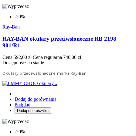
-20%
Ray-Ban
RAY-BAN okulary przeciwsłoneczne RB 2198
901/R1
Cena
592,00 zł
Cena regularna
740,00 zł
Dostępność:
na stanie
Okulary przeciwsłoneczne marki Ray-Ban
Dodaj do porównania
Podgląd
Dodaj do koszyka
-20%