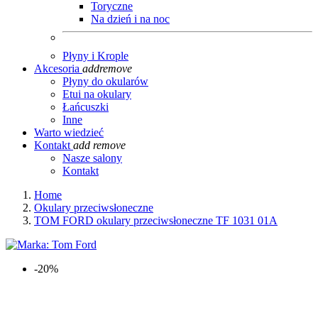
Toryczne
Na dzień i na noc
Płyny i Krople
Akcesoria
add
remove
Płyny do okularów
Etui na okulary
Łańcuszki
Inne
Warto wiedzieć
Kontakt
add
remove
Nasze salony
Kontakt
Home
Okulary przeciwsłoneczne
TOM FORD okulary przeciwsłoneczne TF 1031 01A
-20%