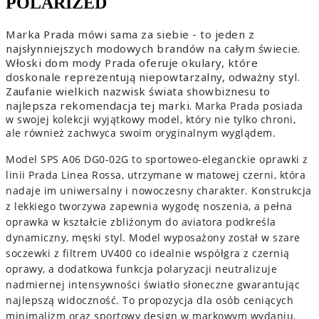
POLARIZED
Marka Prada mówi sama za siebie - to jeden z
najsłynniejszych modowych brandów na całym świecie.
Włoski dom mody Prada oferuje okulary, które
doskonale reprezentują niepowtarzalny, odważny styl.
Zaufanie wielkich nazwisk świata showbiznesu to
najlepsza rekomendacja tej marki.
Marka Prada posiada
w swojej kolekcji wyjątkowy model, który nie tylko chroni,
ale również zachwyca swoim oryginalnym wyglądem.
Model SPS A06 DG0-02G to sportoweo-eleganckie oprawki z
linii Prada Linea Rossa, utrzymane w matowej czerni, która
nadaje im uniwersalny i nowoczesny charakter. Konstrukcja
z lekkiego tworzywa zapewnia wygodę noszenia, a pełna
oprawka w kształcie zbliżonym do aviatora podkreśla
dynamiczny, męski styl. Model wyposażony został w szare
soczewki z filtrem UV400 co idealnie współgra z czernią
oprawy, a dodatkowa funkcja polaryzacji neutralizuje
nadmiernej intensywności światło słoneczne gwarantując
najlepszą widoczność. To propozycja dla osób ceniących
minimalizm oraz sportowy design w markowym wydaniu.