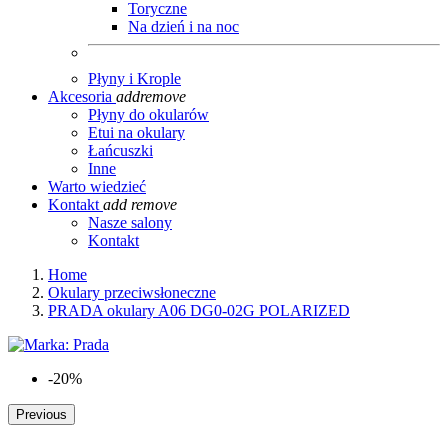
Toryczne
Na dzień i na noc
Płyny i Krople
Akcesoria
add
remove
Płyny do okularów
Etui na okulary
Łańcuszki
Inne
Warto wiedzieć
Kontakt
add
remove
Nasze salony
Kontakt
Home
Okulary przeciwsłoneczne
PRADA okulary A06 DG0-02G POLARIZED
-20%
Previous