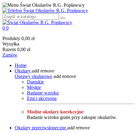
0
0
Produkty
0,00 zł
Wysyłka
Razem
0,00 zł
Zamów
Home
Okulary
add
remove
Oprawy okularowe
add
remove
Damskie
Męskie
Badanie wzroku
Etui i akcesoria
Modne okulary korekcyjne
Badanie wzroku gratis przy zakupie okularów.
Okulary przeciwsłoneczne
add
remove