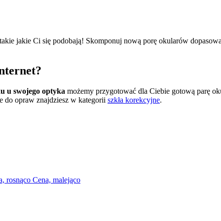
takie jakie Ci się podobają! Skomponuj nową porę okularów dopasow
nternet?
ku u swojego optyka
możemy przygotować dla Ciebie gotową parę okul
ne do opraw znajdziesz w kategorii
szkła korekcyjne
.
a, rosnąco
Cena, malejąco