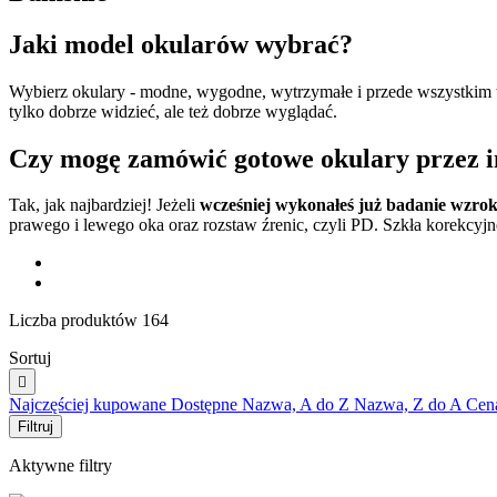
Jaki model okularów wybrać?
Wybierz okulary - modne, wygodne, wytrzymałe i przede wszystkim 
tylko dobrze widzieć, ale też dobrze wyglądać.
Czy mogę zamówić gotowe okulary przez i
Tak, jak najbardziej! Jeżeli
wcześniej wykonałeś już badanie wzro
prawego i lewego oka oraz rozstaw źrenic, czyli PD. Szkła korekcyj
Liczba produktów 164
Sortuj

Najczęściej kupowane
Dostępne
Nazwa, A do Z
Nazwa, Z do A
Cen
Filtruj
Aktywne filtry