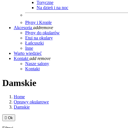
Toryczne
Na dzień i na noc
Płyny i Krople
Akcesoria
add
remove
Płyny do okularów
Etui na okulary
Łańcuszki
Inne
Warto wiedzieć
Kontakt
add
remove
Nasze salony
Kontakt
Damskie
Home
Oprawy okularowe
Damskie

Ok