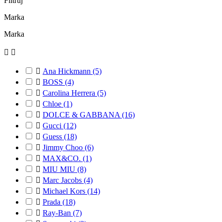
Filtruj
Marka
Marka



Ana Hickmann
(5)

BOSS
(4)

Carolina Herrera
(5)

Chloe
(1)

DOLCE & GABBANA
(16)

Gucci
(12)

Guess
(18)

Jimmy Choo
(6)

MAX&CO.
(1)

MIU MIU
(8)

Marc Jacobs
(4)

Michael Kors
(14)

Prada
(18)

Ray-Ban
(7)