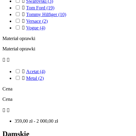

Swarovski
(3)

Tom Ford
(19)

Tommy Hilfiger
(10)

Versace
(2)

Vogue
(4)
Materiał oprawki
Materiał oprawki



Acetat
(4)

Metal
(2)
Cena
Cena


359,00 zł - 2 000,00 zł
Damskie