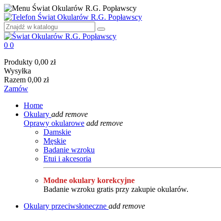
0
0
Produkty
0,00 zł
Wysyłka
Razem
0,00 zł
Zamów
Home
Okulary
add
remove
Oprawy okularowe
add
remove
Damskie
Męskie
Badanie wzroku
Etui i akcesoria
Modne okulary korekcyjne
Badanie wzroku gratis przy zakupie okularów.
Okulary przeciwsłoneczne
add
remove