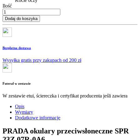
Kocie oczy
Ilość
Dodaj do koszyka
Bezpłatna dostawa
Wysyłka gratis przy zakupach od 200 zł
Futerał w zestawie
W zestawie etui, ściereczka i certyfikat producenta jeśli zawiera
Opis
Wymiary
Dodatkowe informacje
PRADA okulary przeciwsłoneczne SPR
23Z 07R-0A6