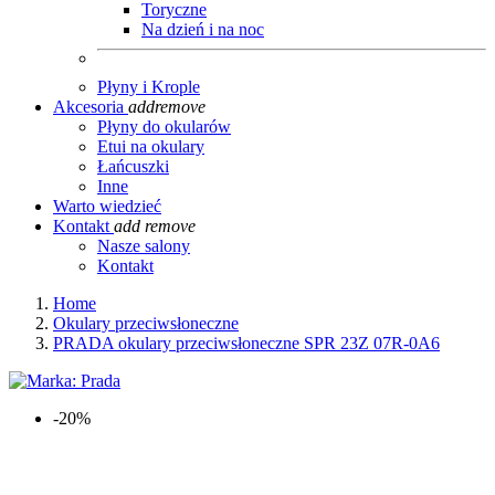
Toryczne
Na dzień i na noc
Płyny i Krople
Akcesoria
add
remove
Płyny do okularów
Etui na okulary
Łańcuszki
Inne
Warto wiedzieć
Kontakt
add
remove
Nasze salony
Kontakt
Home
Okulary przeciwsłoneczne
PRADA okulary przeciwsłoneczne SPR 23Z 07R-0A6
-20%