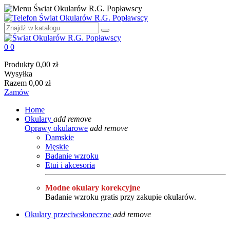
0
0
Produkty
0,00 zł
Wysyłka
Razem
0,00 zł
Zamów
Home
Okulary
add
remove
Oprawy okularowe
add
remove
Damskie
Męskie
Badanie wzroku
Etui i akcesoria
Modne okulary korekcyjne
Badanie wzroku gratis przy zakupie okularów.
Okulary przeciwsłoneczne
add
remove