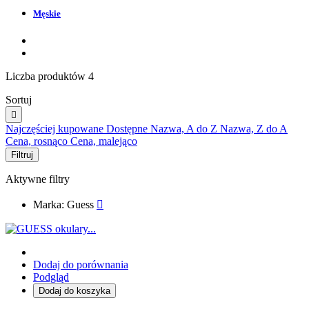
Męskie
Liczba produktów 4
Sortuj

Najczęściej kupowane
Dostępne
Nazwa, A do Z
Nazwa, Z do A
Cena, rosnąco
Cena, malejąco
Filtruj
Aktywne filtry
Marka: Guess

Dodaj do porównania
Podgląd
Dodaj do koszyka