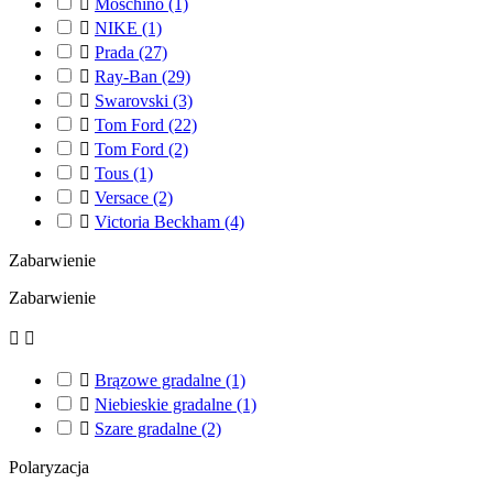

Moschino
(1)

NIKE
(1)

Prada
(27)

Ray-Ban
(29)

Swarovski
(3)

Tom Ford
(22)

Tom Ford
(2)

Tous
(1)

Versace
(2)

Victoria Beckham
(4)
Zabarwienie
Zabarwienie



Brązowe gradalne
(1)

Niebieskie gradalne
(1)

Szare gradalne
(2)
Polaryzacja