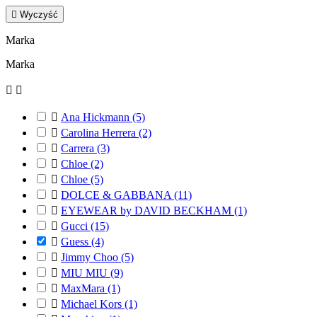

Wyczyść
Marka
Marka



Ana Hickmann
(5)

Carolina Herrera
(2)

Carrera
(3)

Chloe
(2)

Chloe
(5)

DOLCE & GABBANA
(11)

EYEWEAR by DAVID BECKHAM
(1)

Gucci
(15)

Guess
(4)

Jimmy Choo
(5)

MIU MIU
(9)

MaxMara
(1)

Michael Kors
(1)