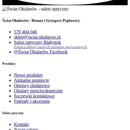
Świat Okularów - Renata i Grzegorz Popławscy
570 404 046
sklep@swiat-okularow.pl
Salon optyczny Białystok
Zobacz adresy naszych salonów stacjonarnych
@Świat Okularów Facebook
Produkty
Nowe produkty
Aktualne promocje
Oprawy okularowe
Okulary przeciwsłoneczne
Soczewki kontaktowe
Futerały i akcesoria
Salon optyczny
Kontakt
Nasze salony