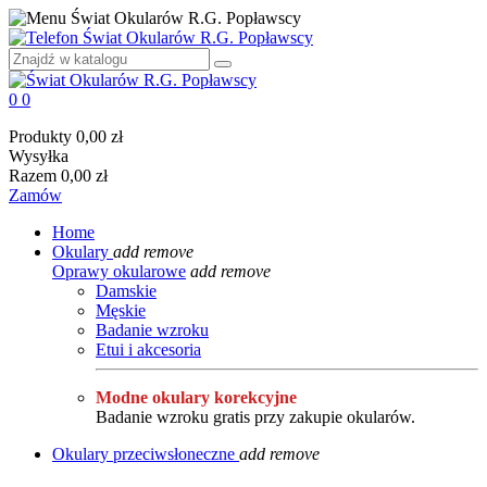
0
0
Produkty
0,00 zł
Wysyłka
Razem
0,00 zł
Zamów
Home
Okulary
add
remove
Oprawy okularowe
add
remove
Damskie
Męskie
Badanie wzroku
Etui i akcesoria
Modne okulary korekcyjne
Badanie wzroku gratis przy zakupie okularów.
Okulary przeciwsłoneczne
add
remove