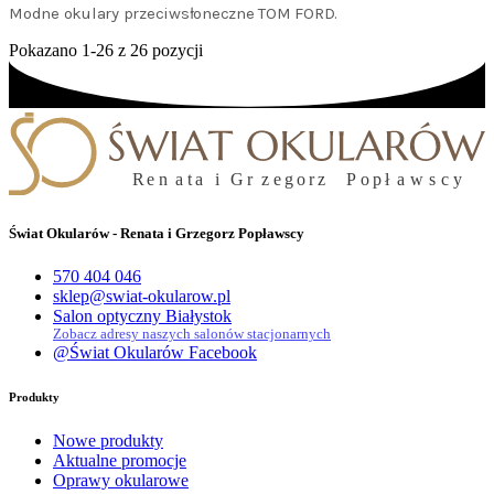
Modne okulary przeciwsłoneczne TOM FORD.
Pokazano 1-26 z 26 pozycji
Świat Okularów - Renata i Grzegorz Popławscy
570 404 046
sklep@swiat-okularow.pl
Salon optyczny Białystok
Zobacz adresy naszych salonów stacjonarnych
@Świat Okularów Facebook
Produkty
Nowe produkty
Aktualne promocje
Oprawy okularowe