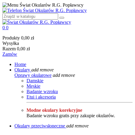
0
0
Produkty
0,00 zł
Wysyłka
Razem
0,00 zł
Zamów
Home
Okulary
add
remove
Oprawy okularowe
add
remove
Damskie
Męskie
Badanie wzroku
Etui i akcesoria
Modne okulary korekcyjne
Badanie wzroku gratis przy zakupie okularów.
Okulary przeciwsłoneczne
add
remove