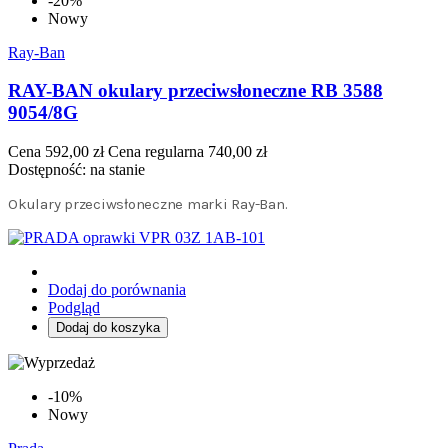
-20%
Nowy
Ray-Ban
RAY-BAN okulary przeciwsłoneczne RB 3588
9054/8G
Cena
592,00 zł
Cena regularna
740,00 zł
Dostępność:
na stanie
Okulary przeciwsłoneczne marki Ray-Ban.
Dodaj do porównania
Podgląd
Dodaj do koszyka
-10%
Nowy