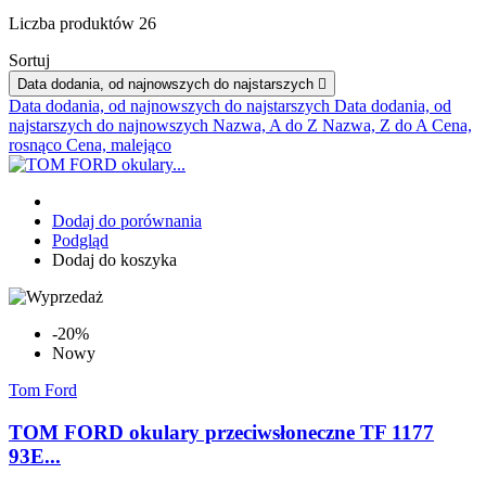
Liczba produktów 26
Sortuj
Data dodania, od najnowszych do najstarszych

Data dodania, od najnowszych do najstarszych
Data dodania, od
najstarszych do najnowszych
Nazwa, A do Z
Nazwa, Z do A
Cena,
rosnąco
Cena, malejąco
Dodaj do porównania
Podgląd
Dodaj do koszyka
-20%
Nowy
Tom Ford
TOM FORD okulary przeciwsłoneczne TF 1177
93E...