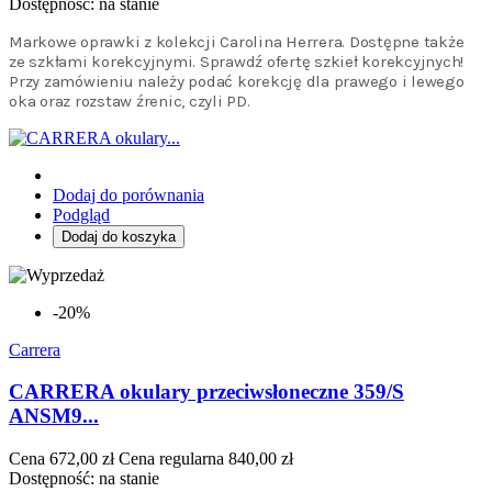
Dostępność:
na stanie
Markowe oprawki z kolekcji Carolina Herrera. Dostępne także
ze szkłami korekcyjnymi. Sprawdź ofertę szkieł korekcyjnych!
Przy zamówieniu należy podać korekcję dla prawego i lewego
oka oraz rozstaw źrenic, czyli PD.
Dodaj do porównania
Podgląd
Dodaj do koszyka
-20%
Carrera
CARRERA okulary przeciwsłoneczne 359/S
ANSM9...
Cena
672,00 zł
Cena regularna
840,00 zł
Dostępność:
na stanie