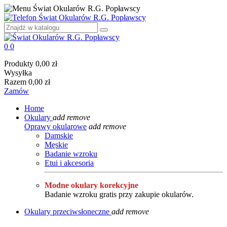
0
0
Produkty
0,00 zł
Wysyłka
Razem
0,00 zł
Zamów
Home
Okulary
add
remove
Oprawy okularowe
add
remove
Damskie
Męskie
Badanie wzroku
Etui i akcesoria
Modne okulary korekcyjne
Badanie wzroku gratis przy zakupie okularów.
Okulary przeciwsłoneczne
add
remove