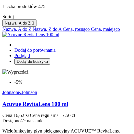
Liczba produktów 475
Sortuj
Nazwa, A do Z

Nazwa, A do Z
Nazwa, Z do A
Cena, rosnąco
Cena, malejąco
Dodaj do porównania
Podgląd
Dodaj do koszyka
-5%
Johnson&Johnson
Acuvue RevitaLens 100 ml
Cena
16,62 zł
Cena regularna
17,50 zł
Dostępność:
na stanie
Wielofunkcyjny płyn pielęgnacyjny ACUVUE™ RevitaLens.