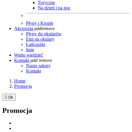
Toryczne
Na dzień i na noc
Płyny i Krople
Akcesoria
add
remove
Płyny do okularów
Etui na okulary
Łańcuszki
Inne
Warto wiedzieć
Kontakt
add
remove
Nasze salony
Kontakt
Home
Promocja

Ok
Promocja