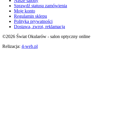
Nasze salony
Sprawdź statusu zamówienia
Moje konto
Regulamin sklepu
Polityka prywatności
Dostawa, zwrot, reklamacja
©
2026
Świat Okularów - salon optyczny online
Relizacja:
4-web.pl