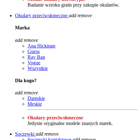
Badanie wzroku gratis przy zakupie okularów.
Okulary przeciwsłoneczne
add
remove
Marka
add
remove
Ana Hickman
Guess
Ray Ban
Vogue
Wszystkie
Dla kogo?
add
remove
Damskie
Męskie
Okulary przeciwsłoneczne
Jedynie oryginalne modele znanych marek.
Soczewki
add
remove
Soczewki kontaktowe
add
remove