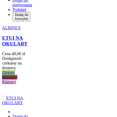
Dodaj do
porównania
Podgląd
Dodaj do
koszyka
ALBINEX
ETUI NA
OKULARY
Cena
40,00 zł
Dostępność:
czekamy na
dostawę
Zielony
Brązowy
Różowy
Dodaj do