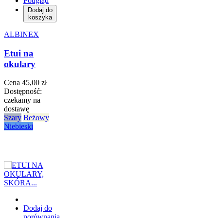
Podgląd
Dodaj do
koszyka
ALBINEX
Etui na
okulary
Cena
45,00 zł
Dostępność:
czekamy na
dostawę
Szary
Beżowy
Niebieski
Dodaj do
porównania