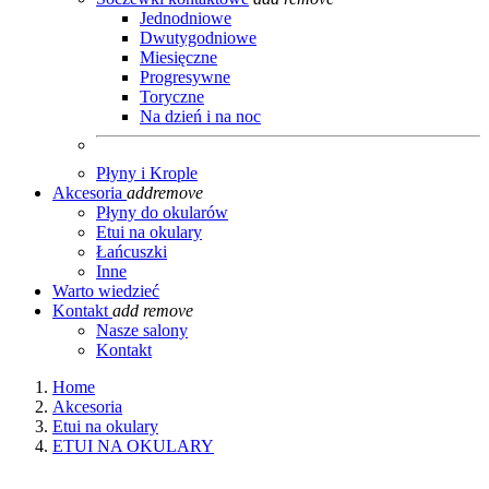
Jednodniowe
Dwutygodniowe
Miesięczne
Progresywne
Toryczne
Na dzień i na noc
Płyny i Krople
Akcesoria
add
remove
Płyny do okularów
Etui na okulary
Łańcuszki
Inne
Warto wiedzieć
Kontakt
add
remove
Nasze salony
Kontakt
Home
Akcesoria
Etui na okulary
ETUI NA OKULARY