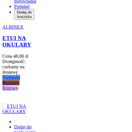
porównania
Podgląd
Dodaj do
koszyka
ALBINEX
ETUI NA
OKULARY
Cena
48,00 zł
Dostępność:
czekamy na
dostawę
Niebieski
Brązowy
Różowy
Dodaj do