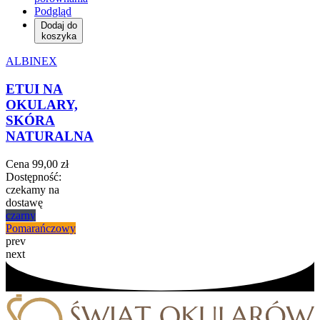
Podgląd
Dodaj do
koszyka
ALBINEX
ETUI NA
OKULARY,
SKÓRA
NATURALNA
Cena
99,00 zł
Dostępność:
czekamy na
dostawę
czarny
Pomarańczowy
prev
next