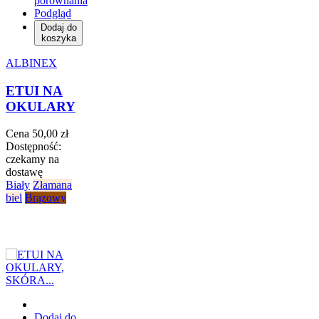
porównania
Podgląd
Dodaj do
koszyka
ALBINEX
ETUI NA
OKULARY
Cena
50,00 zł
Dostępność:
czekamy na
dostawę
Biały
Złamana
biel
Brązowy
Dodaj do