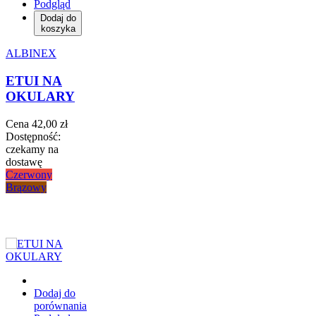
Podgląd
Dodaj do
koszyka
ALBINEX
ETUI NA
OKULARY
Cena
42,00 zł
Dostępność:
czekamy na
dostawę
Czerwony
Brązowy
Dodaj do
porównania