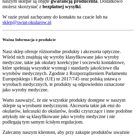
naszym sklepie są objęte
gwarancją producenta
. Dodatkowo
możesz skorzystać z
bezpłatnej wysyłki
.
W razie pytań zachęcamy do kontaktu na czacie lub na
sklep@swiat-okularow.pl
Ważna Informacja o produkcie
Nasz sklep oferuje różnorodne produkty i akcesoria optyczne.
Wśród nich znajdują się wyroby klasyfikowane jako wyroby
medyczne, takie jak okulary korekcyjne i soczewki kontaktowe,
które spełniają wszystkie wymogi i standardy jakościowe dla
wyrobów medycznych. Zgodnie z Rozporządzeniem Parlamentu
Europejskiego i Rady (UE) nr 2017/745 oraz polską ustawą o
wyrobach medycznych, te produkty są odpowiednio oznaczone
jako wyroby medyczne.
Warto zauważyć, że nie wszystkie produkty dostępne w naszym
sklepie są wyrobami medycznymi. Akcesoria takie jak etui do
okularów, łańcuszki do okularów, środki czyszczące i inne podobne
artykuły nie są klasyfikowane jako wyroby medyczne i nie
podlegają tym samym ścisłym regulacjom.
Zalecamy naszym klientom, aby przy zakupie produktów uważnie