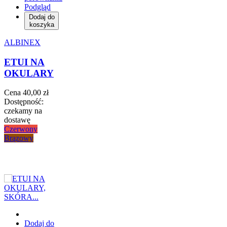
Podgląd
Dodaj do
koszyka
ALBINEX
ETUI NA
OKULARY
Cena
40,00 zł
Dostępność:
czekamy na
dostawę
Czerwony
Brązowy
Dodaj do