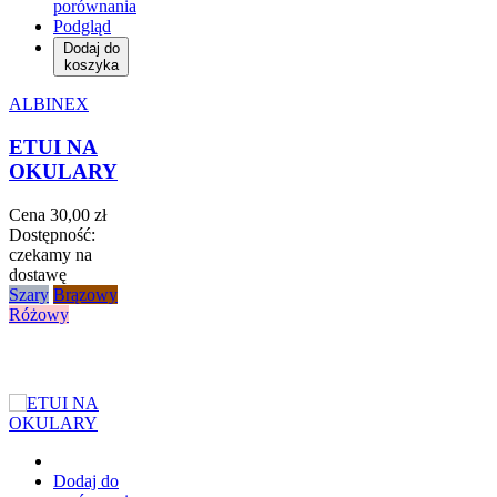
porównania
Podgląd
Dodaj do
koszyka
ALBINEX
ETUI NA
OKULARY
Cena
30,00 zł
Dostępność:
czekamy na
dostawę
Szary
Brązowy
Różowy
Dodaj do