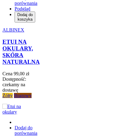
porównania
Podgląd
Dodaj do
koszyka
ALBINEX
ETUI NA
OKULARY,
SKÓRA
NATURALNA
Cena
99,00 zł
Dostępność:
czekamy na
dostawę
Żółty
Brązowy
Dodaj do
porównania