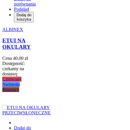
porównania
Podgląd
Dodaj do
koszyka
ALBINEX
ETUI NA
OKULARY
Cena
40,00 zł
Dostępność:
czekamy na
dostawę
Czerwony
Niebieski
Brązowy
Dodaj do