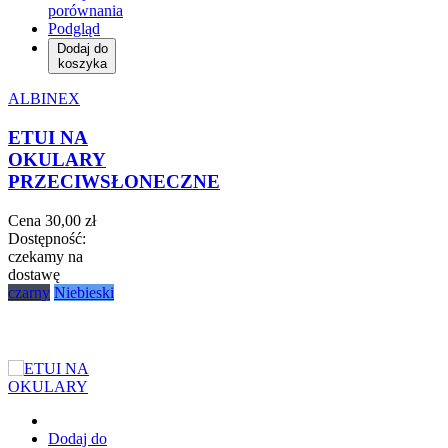
porównania
Podgląd
Dodaj do
koszyka
ALBINEX
ETUI NA
OKULARY
PRZECIWSŁONECZNE
Cena
30,00 zł
Dostępność:
czekamy na
dostawę
czarny
Niebieski
Dodaj do