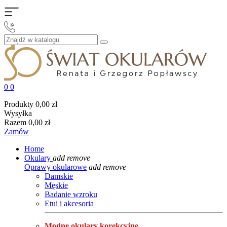
0
0
Produkty
0,00 zł
Wysyłka
Razem
0,00 zł
Zamów
Home
Okulary
add
remove
Oprawy okularowe
add
remove
Damskie
Męskie
Badanie wzroku
Etui i akcesoria
Modne okulary korekcyjne