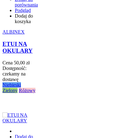
porównania
Podgląd
Dodaj do
koszyka
ALBINEX
ETUI NA
OKULARY
Cena
50,00 zł
Dostępność:
czekamy na
dostawę
Niebieski
Zielony
Różowy
Dodaj do