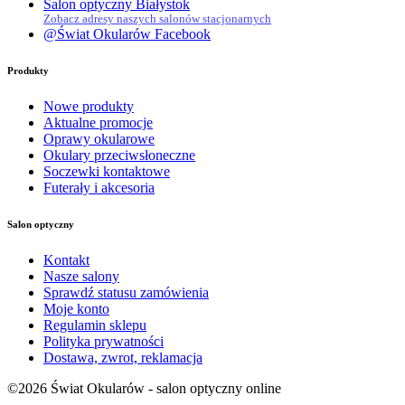
Salon optyczny Białystok
Zobacz adresy naszych salonów stacjonarnych
@Świat Okularów Facebook
Produkty
Nowe produkty
Aktualne promocje
Oprawy okularowe
Okulary przeciwsłoneczne
Soczewki kontaktowe
Futerały i akcesoria
Salon optyczny
Kontakt
Nasze salony
Sprawdź statusu zamówienia
Moje konto
Regulamin sklepu
Polityka prywatności
Dostawa, zwrot, reklamacja
©
2026
Świat Okularów - salon optyczny online