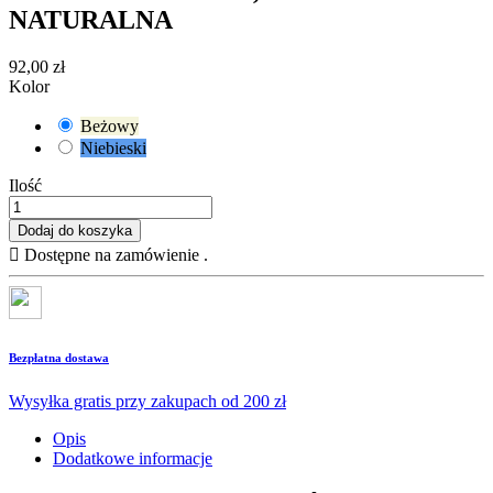
NATURALNA
92,00 zł
Kolor
Beżowy
Niebieski
Ilość
Dodaj do koszyka

Dostępne na zamówienie .
Bezpłatna dostawa
Wysyłka gratis przy zakupach od 200 zł
Opis
Dodatkowe informacje