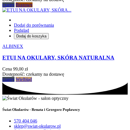
czarny
Brązowy
Dodaj do porównania
Podgląd
Dodaj do koszyka
ALBINEX
ETUI NA OKULARY, SKÓRA NATURALNA
Cena
99,00 zł
Dostępność:
czekamy na dostawę
czarny
Wielbłąd
Świat Okularów - Renata i Grzegorz Popławscy
570 404 046
sklep@swiat-okularow.pl