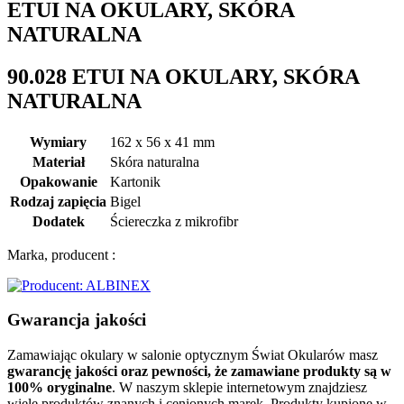
ETUI NA OKULARY, SKÓRA
NATURALNA
90.028 ETUI NA OKULARY, SKÓRA
NATURALNA
Wymiary
162 x 56 x 41 mm
Materiał
Skóra naturalna
Opakowanie
Kartonik
Rodzaj zapięcia
Bigel
Dodatek
Ściereczka z mikrofibr
Marka, producent :
Gwarancja jakości
Zamawiając okulary w salonie optycznym Świat Okularów masz
gwarancję jakości oraz pewności, że zamawiane produkty są w
100% oryginalne
. W naszym sklepie internetowym znajdziesz
wiele produktów znanych i cenionych marek. Produkty kupione w