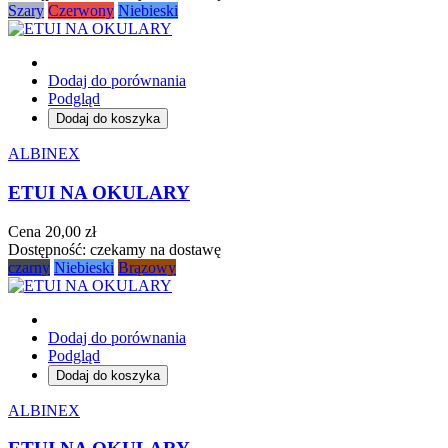
Szary
Czerwony
Niebieski
Dodaj do porównania
Podgląd
Dodaj do koszyka
ALBINEX
ETUI NA OKULARY
Cena
20,00 zł
Dostępność:
czekamy na dostawę
czarny
Niebieski
Brązowy
Dodaj do porównania
Podgląd
Dodaj do koszyka
ALBINEX