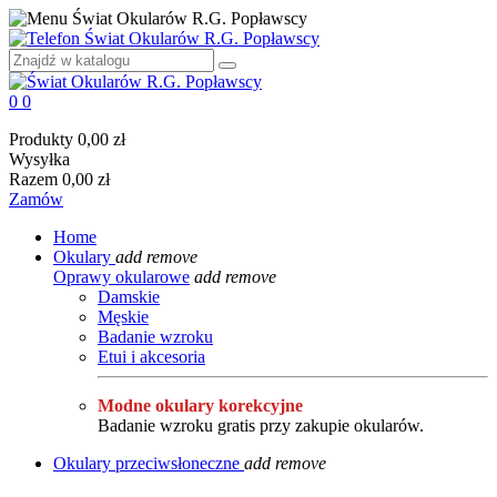
0
0
Produkty
0,00 zł
Wysyłka
Razem
0,00 zł
Zamów
Home
Okulary
add
remove
Oprawy okularowe
add
remove
Damskie
Męskie
Badanie wzroku
Etui i akcesoria
Modne okulary korekcyjne
Badanie wzroku gratis przy zakupie okularów.
Okulary przeciwsłoneczne
add
remove