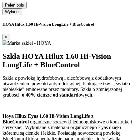
Pełen opis
Wybierz
HOYA Hilux 1.60 Hi-Vision LongLife + BlueControl
×
Szkła HOYA Hilux 1.60 Hi-Vision
LongLife + BlueControl
Szkła z powłoką hydrofobową i oleofobową z dodatkowym
utwardzeniem powłoki antyrefleksyjnej, blokujące tzw. „ światło
niebieskie” emitowane przez monitory. Szkła o zmniejszonej
grubości,
o 40% cieńsze od standardowych
.
Hoya Hilux Eyas 1.60 Hi-Vision LongLife z
BlueControl
organiczne soczewki jednoogniskowe o konstrukcji
sferycznej. Wykonane z materiału organicznego Eyas dzięki
któremu są cienkie i lekkie. Posiadają nowoczesną powłokę
BlueControl,która neutralizuje nadmiar niebieskiego światła