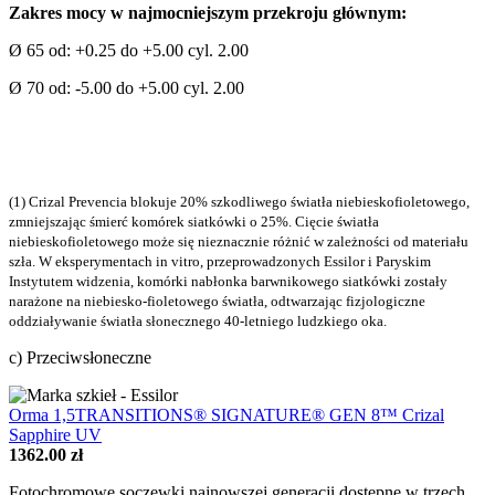
Zakres mocy w najmocniejszym przekroju głównym:
Ø 65 od: +0.25 do +5.00 cyl. 2.00
Ø 70 od: -5.00 do +5.00 cyl. 2.00
(1) Crizal Prevencia blokuje 20% szkodliwego światła niebieskofioletowego,
zmniejszając śmierć komórek siatkówki o 25%. Cięcie światła
niebieskofioletowego może się nieznacznie różnić w zależności od materiału
szła. W eksperymentach in vitro, przeprowadzonych Essilor i Paryskim
Instytutem widzenia, komórki nabłonka barwnikowego siatkówki zostały
narażone na niebiesko-fioletowego światła, odtwarzając fizjologiczne
oddziaływanie światła słonecznego 40-letniego ludzkiego oka.
c) Przeciwsłoneczne
Orma 1,5TRANSITIONS® SIGNATURE® GEN 8™ Crizal
Sapphire UV
1362.00 zł
Fotochromowe soczewki najnowszej generacji dostępne w trzech