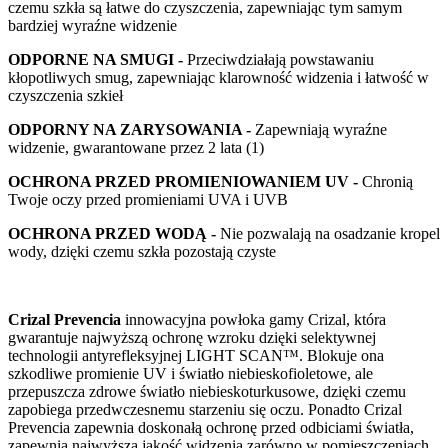
czemu szkła są łatwe do czyszczenia, zapewniając tym samym
bardziej wyraźne widzenie
ODPORNE NA SMUGI -
Przeciwdziałają powstawaniu
kłopotliwych smug, zapewniając klarowność widzenia i łatwość w
czyszczenia szkieł
ODPORNY NA ZARYSOWANIA -
Zapewniają wyraźne
widzenie, gwarantowane przez 2 lata (1)
OCHRONA PRZED PROMIENIOWANIEM UV -
Chronią
Twoje oczy przed promieniami UVA i UVB
OCHRONA PRZED WODĄ -
Nie pozwalają na osadzanie kropel
wody, dzięki czemu szkła pozostają czyste
Crizal Prevencia
innowacyjna powłoka gamy Crizal, która
gwarantuje najwyższą ochronę wzroku dzięki selektywnej
technologii antyrefleksyjnej LIGHT SCAN™. Blokuje ona
szkodliwe promienie UV i światło niebieskofioletowe, ale
przepuszcza zdrowe światło niebieskoturkusowe, dzięki czemu
zapobiega przedwczesnemu starzeniu się oczu. Ponadto Crizal
Prevencia zapewnia doskonałą ochronę przed odbiciami światła,
zapewnia najwyższą jakość widzenia zarówno w pomieszczeniach