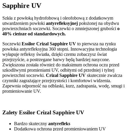
Sapphire UV
Szkła z powłoką hydrofobową i oleofobową z dodatkowym
utwardzeniem powłoki
antyrefleksyjnej
położonej na obydwu
powierzchniach soczewki. Soczewki o zmniejszonej grubości
o
40% cieńsze od standardowych.
Soczewki
Essilor Crizal Sapphire UV
to pierwsza na rynku
powłoka antyrefleksyjna 360 stopni. Innowacyjna technologia
wyłapuje refleksy światła, dzięki czemu zobaczysz świat
przejrzyście, a postrzegane barwy będą bardziej nasycone.
Zwiększona została również do maksimum ochrona oczu przed
szkodliwymi promieniami UV, odbitymi od przedniej i tylnej
powierzchni soczewki.
Crizal Sapphire UV
skutecznie zwalcza
czynniki zagrażające przejrzystości i komfortowi widzenia.
Zapewnia odporność na odblaski, kurz, zadrapania, wodę, smugi i
promieniowanie UV.
Zalety
Essilor Crizal Sapphire UV
Bardzo skuteczny
antyrefleks
Dodatkowa ochrona przed promieniowaniem UV