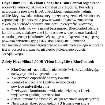
Hoya Hilux 1.50 Hi-Vision LongLife z BlueControl
organiczne
soczewki jednoogniskowe o konstrukcji sferycznej. Posiadają
nowoczesną powłokę BlueControl,która neutralizuje nadmiar
niebieskiego światła emitowanego przez urządzenia elektroniczne,
zapobiegając jednocześnie powstawaniu objawów zmęczenia,
takich jak suchość i podrażnienie oczu, niewyraźne widzenie,
zmęczenie, bóle głowy, a nawet bezsenność. BlueControl oferuje
komfortowe, zrelaksowane i kontrastowe widzenie oraz bardziej
naturalną percepcję kolorów. Występuje w połączeniu z najlepszą
powłoką antyrefleksyjną Hi-Vision LongLife. Obniżona
transmitancja wysokoenergetycznego światła niebieskiego widoczna
jest w postaci wyraźnego, niebiesko-fioletowego odbicia
szczątkowego.
Zalety
Hoya Hilux 1.50 Hi-Vision LongLife z BlueControl
:
BlueControl
- neutralizuje niebieskie światło, zapobiegając
nadwyrężaniu i zmęczeniu oczu
Zwiększona odporność na zarysowania
Komfort widzenia w każdym świetle dzięki
powłoce
antyrefleksyjnej
Przejrzyste i komfortowe widzenie, dzięki specjalnej,
wyjątkowo gładkiej powierzchni
Łatwe utrzymanie czystości, dzięki warstwie antystatycznej
Najwyższa jakość potwierdzona
3 letnią gwarancją