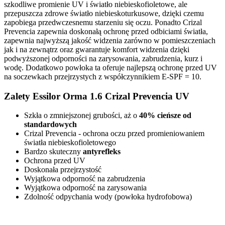
szkodliwe promienie UV i światło niebieskofioletowe, ale
przepuszcza zdrowe światło niebieskoturkusowe, dzięki czemu
zapobiega przedwczesnemu starzeniu się oczu. Ponadto Crizal
Prevencia zapewnia doskonałą ochronę przed odbiciami światła,
zapewnia najwyższą jakość widzenia zarówno w pomieszczeniach
jak i na zewnątrz oraz gwarantuje komfort widzenia dzięki
podwyższonej odporności na zarysowania, zabrudzenia, kurz i
wodę. Dodatkowo powłoka ta oferuje najlepszą ochronę przed UV
na soczewkach przejrzystych z współczynnikiem E-SPF = 10.
Zalety
Essilor Orma 1.6 Crizal Prevencia UV
Szkła o zmniejszonej grubości, aż o
40% cieńsze od
standardowych
Crizal Prevencia - ochrona oczu przed promieniowaniem
światła niebieskofioletowego
Bardzo skuteczny
antyrefleks
Ochrona przed UV
Doskonała przejrzystość
Wyjątkowa odporność na zabrudzenia
Wyjątkowa odporność na zarysowania
Zdolność odpychania wody (powłoka hydrofobowa)