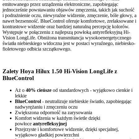
emitowanego przez urządzenia elektroniczne, zapobiegając
jednocześnie powstawaniu objawów zmęczenia, takich jak suchość
i podrażnienie oczu, niewyraźne widzenie, zmęczenie, bóle głowy, a
nawet bezsenność. BlueControl oferuje komfortowe, zrelaksowane i
kontrastowe widzenie oraz bardziej naturalną percepcję kolorów.
Występuje w połączeniu z najlepszą powłoką antyrefleksyjną Hi-
Vision LongLife. Obniżona transmitancja wysokoenergetycznego
światła niebieskiego widoczna jest w postaci wyraźnego, niebiesko-
fioletowego odbicia szczątkowego.
Zalety
Hoya Hilux 1.50 Hi-Vision LongLife z
BlueControl
Aż o
40% cieńsze
od standardowych - wyjątkowo cienkie i
lekkie
BlueControl
- neutralizuje niebieskie światło, zapobiegając
nadwyrężaniu i zmęczeniu oczu
Zwiększona odporność na zarysowania
Komfort widzenia w każdym świetle dzięki
powłoce
antyrefleksyjnej
Przejrzyste i komfortowe widzenie, dzięki specjalnej,
wyjątkowo gładkiej powierzchni