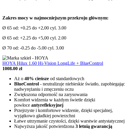
Zakres mocy w najmocniejszym przekroju głównym:
Ø 65 od: +0.25 do +2,00 cyl. 3.00
Ø 65 od: +2.25 do +5,00 cyl. 2.00
Ø 70 od: -0.25 do -5.00 cyl. 3.00
HOYA Hilux 1.60 Hi-Vision LongLife + BlueControl
1008.00 zł
Aż o
40% cieńsze
od standardowych
BlueControl
- neutralizuje niebieskie światło, zapobiegając
nadwyrężaniu i zmęczeniu oczu
Zwiększona odporność na zarysowania
Komfort widzenia w każdym świetle dzięki
powłoce
antyrefleksyjnej
Przejrzyste i komfortowe widzenie, dzięki specjalnej,
wyjątkowo gładkiej powierzchni
Łatwe utrzymanie czystości, dzięki warstwie antystatycznej
Najwyższa jakość potwierdzona
3 letnią gwarancją