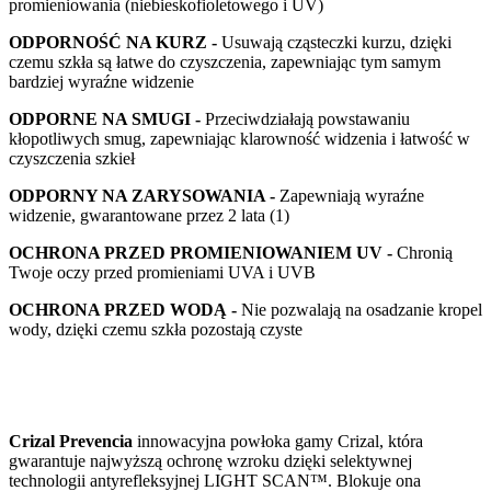
promieniowania (niebieskofioletowego i UV)
ODPORNOŚĆ NA KURZ -
Usuwają cząsteczki kurzu, dzięki
czemu szkła są łatwe do czyszczenia, zapewniając tym samym
bardziej wyraźne widzenie
ODPORNE NA SMUGI -
Przeciwdziałają powstawaniu
kłopotliwych smug, zapewniając klarowność widzenia i łatwość w
czyszczenia szkieł
ODPORNY NA ZARYSOWANIA -
Zapewniają wyraźne
widzenie, gwarantowane przez 2 lata (1)
OCHRONA PRZED PROMIENIOWANIEM UV -
Chronią
Twoje oczy przed promieniami UVA i UVB
OCHRONA PRZED WODĄ -
Nie pozwalają na osadzanie kropel
wody, dzięki czemu szkła pozostają czyste
Crizal Prevencia
innowacyjna powłoka gamy Crizal, która
gwarantuje najwyższą ochronę wzroku dzięki selektywnej
technologii antyrefleksyjnej LIGHT SCAN™. Blokuje ona