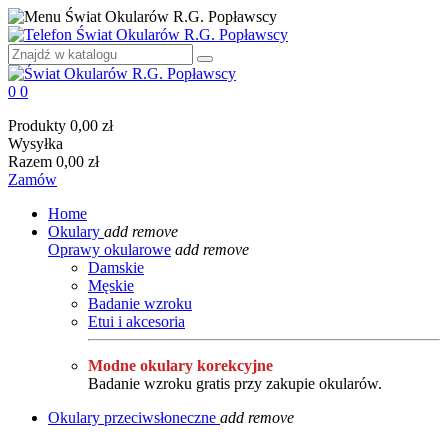
0
0
Produkty
0,00 zł
Wysyłka
Razem
0,00 zł
Zamów
Home
Okulary
add
remove
Oprawy okularowe
add
remove
Damskie
Męskie
Badanie wzroku
Etui i akcesoria
Modne okulary korekcyjne
Badanie wzroku gratis przy zakupie okularów.
Okulary przeciwsłoneczne
add
remove