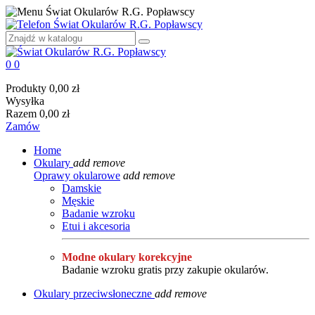
0
0
Produkty
0,00 zł
Wysyłka
Razem
0,00 zł
Zamów
Home
Okulary
add
remove
Oprawy okularowe
add
remove
Damskie
Męskie
Badanie wzroku
Etui i akcesoria
Modne okulary korekcyjne
Badanie wzroku gratis przy zakupie okularów.
Okulary przeciwsłoneczne
add
remove