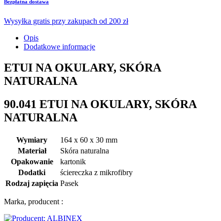
Bezpłatna dostawa
Wysyłka gratis przy zakupach od 200 zł
Opis
Dodatkowe informacje
ETUI NA OKULARY, SKÓRA
NATURALNA
90.041 ETUI NA OKULARY, SKÓRA
NATURALNA
Wymiary
164 x 60 x 30 mm
Materiał
Skóra naturalna
Opakowanie
kartonik
Dodatki
ściereczka z mikrofibry
Rodzaj zapięcia
Pasek
Marka, producent :