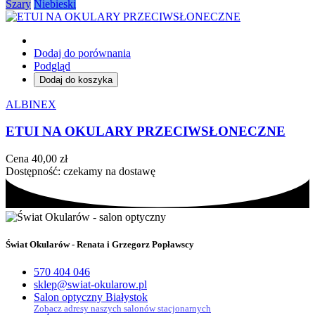
Szary
Niebieski
Dodaj do porównania
Podgląd
Dodaj do koszyka
ALBINEX
ETUI NA OKULARY PRZECIWSŁONECZNE
Cena
40,00 zł
Dostępność:
czekamy na dostawę
Świat Okularów - Renata i Grzegorz Popławscy
570 404 046
sklep@swiat-okularow.pl
Salon optyczny Białystok
Zobacz adresy naszych salonów stacjonarnych