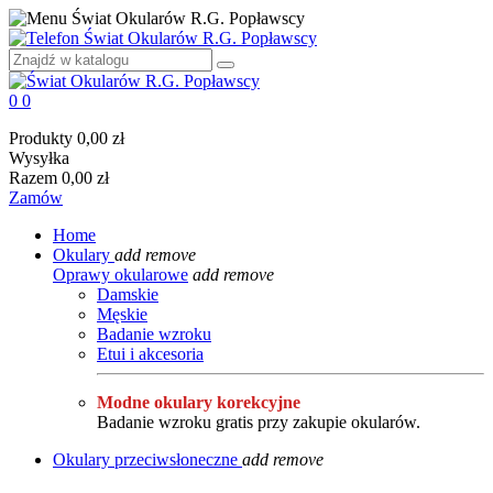
0
0
Produkty
0,00 zł
Wysyłka
Razem
0,00 zł
Zamów
Home
Okulary
add
remove
Oprawy okularowe
add
remove
Damskie
Męskie
Badanie wzroku
Etui i akcesoria
Modne okulary korekcyjne
Badanie wzroku gratis przy zakupie okularów.
Okulary przeciwsłoneczne
add
remove