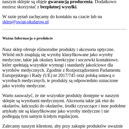
naszym sklepie są objęte
gwarancją producenta
. Dodatkowo
możesz skorzystać z
bezpłatnej wysyłki
.
W razie pytań zachęcamy do kontaktu na czacie lub na
sklep@swiat-okularow.pl
Ważna Informacja o produkcie
Nasz sklep oferuje różnorodne produkty i akcesoria optyczne.
Wśród nich znajdują się wyroby klasyfikowane jako wyroby
medyczne, takie jak okulary korekcyjne i soczewki kontaktowe,
które spełniają wszystkie wymogi i standardy jakościowe dla
wyrobów medycznych. Zgodnie z Rozporządzeniem Parlamentu
Europejskiego i Rady (UE) nr 2017/745 oraz polską ustawą o
wyrobach medycznych, te produkty są odpowiednio oznaczone
jako wyroby medyczne.
Warto zauważyć, że nie wszystkie produkty dostępne w naszym
sklepie są wyrobami medycznymi. Akcesoria takie jak etui do
okularów, łańcuszki do okularów, środki czyszczące i inne podobne
artykuły nie są klasyfikowane jako wyroby medyczne i nie
podlegają tym samym ścisłym regulacjom.
Zalecamy naszym klientom, aby przy zakupie produktów uważnie