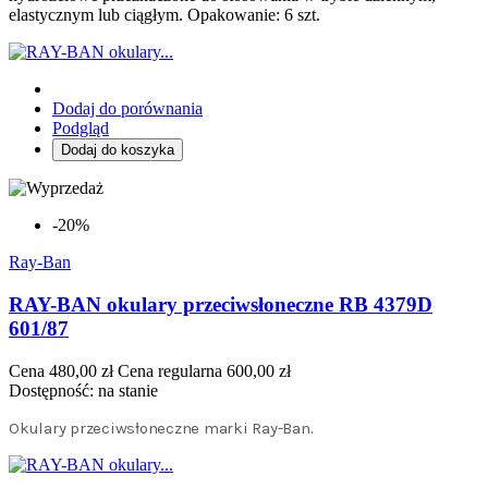
elastycznym lub ciągłym. Opakowanie: 6 szt.
Dodaj do porównania
Podgląd
Dodaj do koszyka
-20%
Ray-Ban
RAY-BAN okulary przeciwsłoneczne RB 4379D
601/87
Cena
480,00 zł
Cena regularna
600,00 zł
Dostępność:
na stanie
Okulary przeciwsłoneczne marki Ray-Ban.