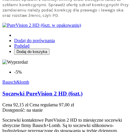
szkłami korekcyjnymi. Sprawdż ofertę szkieł korekcyjnych! Przy
zamówieniu należy podać korekcję dla prawego i lewego oka
oraz rozstaw źrenic, czyli PD.
Dodaj do porównania
Podgląd
Dodaj do koszyka
-5%
Bausch&lomb
Soczewki PureVision 2 HD (6szt.)
Cena
92,15 zł
Cena regularna
97,00 zł
Dostępność:
na stanie
Soczewki kontaktowe PureVision 2 HD to miesięczne soczewki
sferyczne firmy Bausch+Lomb. Są to soczewki silikonowo-
hydrożelowe przeznaczone do stosowania w trybie dziennym,